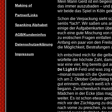
Mein Mann Gerd ist ein begeis
Making of
das immer auszubaden – und g
wir beide das Spiel in Köln g
Partner/Links
Schon die Verpackung sieht sc
seriös *lach*. Wir saßen uns
Spanking Alphabet
einige der Aufgabenkarten über
euch eine gute Mischung von 
AGB/Kundeninfos
zu erotischen Fragen einfallen 
Anfang ein paar von den Freil
Datenschutzerklärung
die Möglichkeit, Bestrafungen
Impressum
Ich entschied mich für die ge
würfelte die höchste Zahl, dam
war eine vier, fing bereits gut 
-Feld und was zog 
Delight®
–monat musste ich die Quersu
ich am 2. Oktober Geburtstag 
gut erinnern, danach weiß ich
begann. Zwischendurch musste
Mädchen in der Ecke (das mag i
weiter. Es ist schon etwas gem
mich vor der Züchtigung zu dr
nach vorne zu preschen, zu su